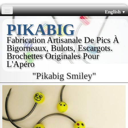
English
▼
Accueil
PIKABIG
Pics Courbés
Fabrication Artisanale De Pics À
Bigorneaux, Bulots, Escargots.
Pics Droits
Brochettes Originales Pour
L'Apéro
Boutiques
"Pikabig Smiley"
L'histoire de Pikabig