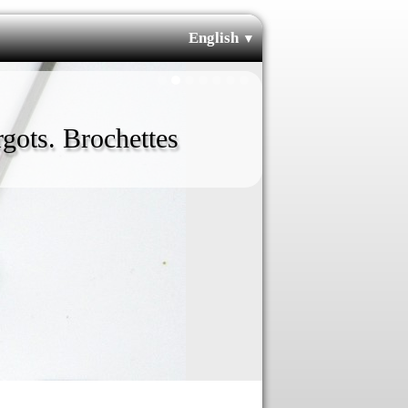
English
▼
gots. Brochettes