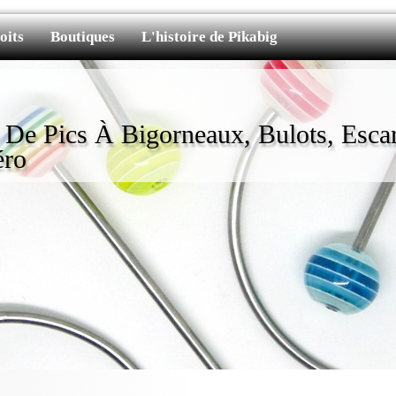
oits
Boutiques
L'histoire de Pikabig
e De Pics À Bigorneaux, Bulots, Escar
éro