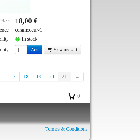
18,00 €
Price
ence
ceramcoeur-C
ility
In stock
ntity
Add
View my cart
...
17
18
19
20
21
→
0
Termes & Conditions