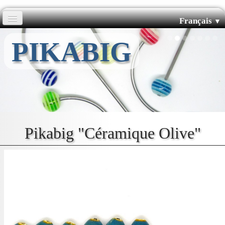
Français
▼
Accueil
PIKABIG
Pics Courbés
Pics Droits
Boutiques
Pikabig "Céramique Olive"
L'histoire de Pikabig