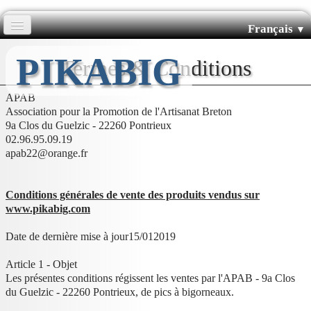
Français
▼
Accueil
PIKABIG
Termes & Conditions
Pics Courbés
APAB
Association pour la Promotion de l'Artisanat Breton
9a Clos du Guelzic - 22260 Pontrieux
Pics Droits
02.96.95.09.19
apab22@orange.fr
Boutiques
Conditions générales de vente des produits vendus sur
L'histoire de Pikabig
www.pikabig.com
Date de dernière mise à jour15/012019
Article 1 - Objet
Les présentes conditions régissent les ventes par l'APAB - 9a Clos
du Guelzic - 22260 Pontrieux, de pics à bigorneaux.