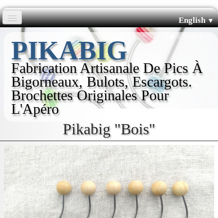
English
▼
Accueil
PIKABIG
Pics Courbés
Fabrication Artisanale De Pics À
Bigorneaux, Bulots, Escargots.
Pics Droits
Brochettes Originales Pour
L'Apéro
Boutiques
Pikabig "Bois"
L'histoire de Pikabig