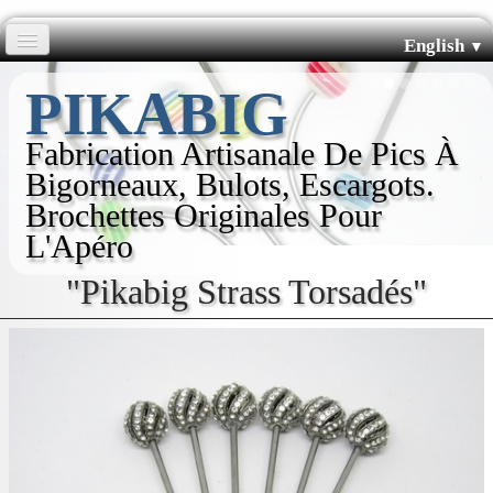
English
▼
Accueil
PIKABIG
Pics Courbés
Fabrication Artisanale De Pics À
Bigorneaux, Bulots, Escargots.
Pics Droits
Brochettes Originales Pour
L'Apéro
Boutiques
"Pikabig Strass Torsadés"
L'histoire de Pikabig