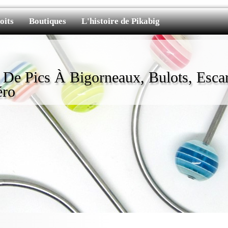
oits
Boutiques
L'histoire de Pikabig
e De Pics À Bigorneaux, Bulots, Escar
éro