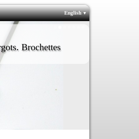
English
▼
gots. Brochettes